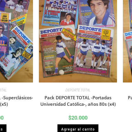
OTAL
DEPORTE TOTAL
-Superclásicos-
Pack DEPORTE TOTAL -Portadas
P
(x5)
Universidad Católica-, años 80s (x4)
00
$
20.000
ás
Agregar al carrito