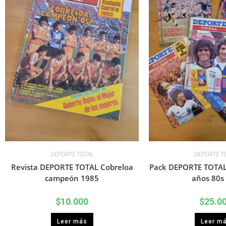
DEPORTE TOTAL
DEPORTE T
Revista DEPORTE TOTAL Cobreloa
Pack DEPORTE TOTAL 
campeón 1985
años 80s 
$
10.000
$
25.0
Leer más
Leer m