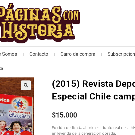
s Somos
Contacto
Carro de compra
Subscripcio
ca
(2015) Revista Depo
🔍
Especial Chile cam
$
15.000
Edición dedicada al primer triunfo real de la hi
en leyenda de la generación dorada.