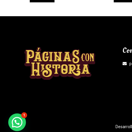
Con
p
1
¿Necesitas Ayuda?
Desarrol