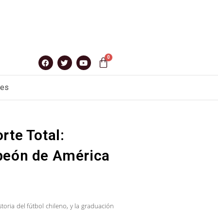
nes
rte Total:
peón de América
storia del fútbol chileno, y la graduación