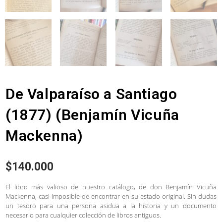
De Valparaíso a Santiago
(1877) (Benjamín Vicuña
Mackenna)
$
140.000
El libro más valioso de nuestro catálogo, de don Benjamín Vicuña
Mackenna, casi imposible de encontrar en su estado original. Sin dudas
un tesoro para una persona asidua a la historia y un documento
necesario para cualquier colección de libros antiguos.