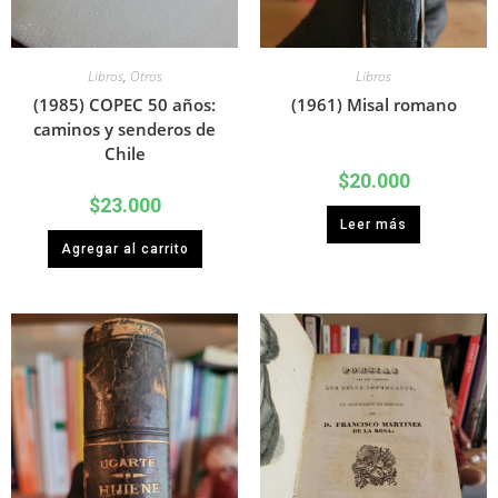
Libros
,
Otros
Libros
(1985) COPEC 50 años:
(1961) Misal romano
caminos y senderos de
Chile
$
20.000
$
23.000
Leer más
Agregar al carrito