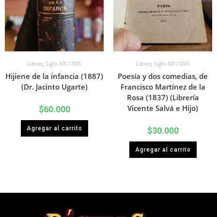
Libros
,
Siglo XIX / XVIII
Libros
,
Siglo XIX / XVIII
Hijiene de la infancia (1887)
Poesía y dos comedias, de
(Dr. Jacinto Ugarte)
Francisco Martínez de la
Rosa (1837) (Librería
Vicente Salvá e Hijo)
$
60.000
Agregar al carrito
$
30.000
Agregar al carrito