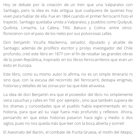
Hoy se debate por la creación de un tren que una Valparaíso con
Santiago, pero la idea es más antigua que cualquiera de quienes hoy
viven para hablar de ella. Fue en 1864 cuando el primer ferrocarril hizo el
trayecto. Santiago quedaba unida a Valparaíso, y pueblos como Quilpué,
Quillota, Limache, La Calera, Tiltil, Batuco y Colina -entre otros-
florecieron con el paso de los rieles por sus polvorosas calles.
Don benjamín Vicuña Mackenna, senador, diputado y alcalde de
Santiago; además de prolífero escritor y prolijo investigador del Chile
profundo, creó este libro en 1877 con el fin de resaltar las grandes obras
de la joven República, inspirado en los libros ferrocarrileros que eran un
éxito en Europa.
Este libro, como su mismo autor lo afirma, no es un simple itinerario ni
sino que, con la excusa del recorrido del ferrocarril, destapa enigmas,
historias y detalles de las zonas por las que éste atraviesa.
La idea de don Benjamín era que el poseedor del libro no simplemente
viera casuchas y calles en Titil -por ejemplo-, sino que también supiera de
los dramas y curiosidades que el pueblo había experimentado en su
historia, para que así su viaje fuera más profundo y reflexivo. Ahora,
pensando en que estas historias pasaron hace siglo y medio o dos
siglos, pues no nos queda más que leer con la boca abierta y sonreír.
El Asesinato del Barón, el combate de Punta Gruesa, el motín del Maipo,